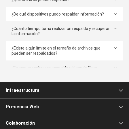
¿De qué dispositivos puedo respaldar información?
¿Cuánto tiempo toma realizar un respaldo y recuperar
la información?
¿Existe algún límite en el tamaño de archivos que
pueden ser respaldados?
¿Es seguro realizar un respaldo utilizando Claro
Backup?
¿Qué pasa si pierdo mi llave de encripción?
Infraestructura
¿Es posible restaurar solo una parte de la
Claro Cloud Empresarial
Presencia Web
información?
¿Cómo puedo aumentar el espacio disponible para
Microsoft Azure
Página Web / Tienda en línea
Colaboración
mis respaldos?