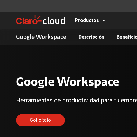
Productos
Google Workspace
Descripción
Benefici
Infraestructura
Presencia Web
Claro Cloud Empresarial
Página Web / Tienda en línea
Microsoft Azure
Página Web + Administración
Servicios Profesionales /
Administrados
Google Workspace
Herramientas de productividad para tu empr
Aplicaciones
Solicítalo
Mobile SuitCase