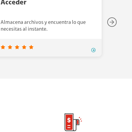
Acceder
Contr
Adminis
Almacena archivos y encuentra lo que
de form
necesitas al instante.