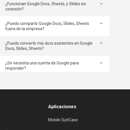
¿Funcionan Google Docs, Sheets, y Slides sin
conexión?
¿Puedo compartir Google Docs, Slides, Sheets
fuera de la empresa?
¿Puedo convertir mis docs existentes en Google
Docs, Slides, Sheets?
¿Se necesita una cuenta de Google para
responder?
¿Puedo mantener un formulario privado dentro
de mi compañía?
¿Puede Google Forms manejar un gran número
Aplicaciones
de respuestas?
Mobile SuitCase
¿Puedo acceder al correo electrónico y archivos
almacenados sin una conexión a Internet?