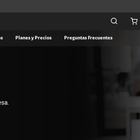
os
Planes y Precios
Preguntas Frecuentes
Colaboración
Seguridad
Claro drive Negocio
Claro Backup
Microsoft 365
Seguridad Negocios
Google Workspace
MDM Workspace ONE
Correo Empresas
esa.