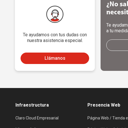
¿No sa
necesi
Te ayudamo
a tu medid
Te ayudamos con tus dudas con
nuestra asistencia especial.
Llámanos
Infraestructura
Presencia Web
Claro Cloud Empresarial
Página Web / Tienda e